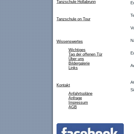
Tanzschule Hollabrunn
E
T
Tanzschule on Tour
V
N
Wissenswertes
Wichtiges
E
Tag der offenen Tür
Über uns
Bildergalerie
A
Links
A
Kontakt
S
Anfahrtspläne
Anfrage
Impressum
AGB