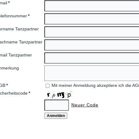
mail
*
elefonnummer
*
orname Tanzpartner
achname Tanzpartner
mail Tanzpartner
nmerkung
GB
*
Mit meiner Anmeldung akzeptiere ich die AG
icherheitscode
*
Neuer Code