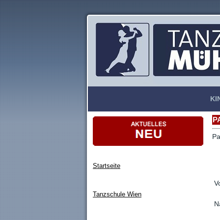
KI
P
Pa
Startseite
V
Tanzschule Wien
N