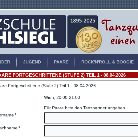
NDER
JUGEND
PAARE
ROCK'N'ROLL & BOOGIE
AARE FORTGESCHRITTENE (STUFE 2) TEIL 1 - 08.04.2026
are Fortgeschrittene (Stufe 2) Teil 1 - 08.04.2026
Wien, 20:00-21:00
Für Paare bitte den Tanzpartner angeben.
orname
*
achname
*