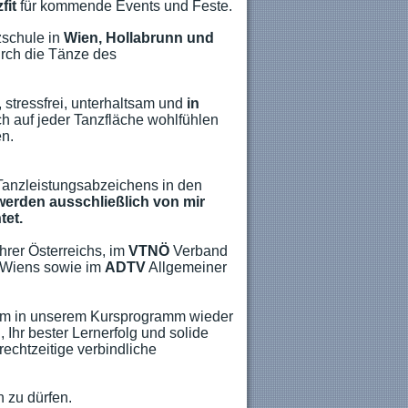
fit
für kommende Events und Feste.
zschule in
Wien, Hollabrunn und
rch die Tänze des
d, stressfrei, unterhaltsam und
in
ch auf jeder Tanzfläche wohlfühlen
en.
 Tanzleistungsabzeichens in den
werden ausschließlich von mir
tet.
rer Österreichs, im
VTNÖ
Verband
 Wiens sowie im
ADTV
Allgemeiner
n dem in unserem Kursprogramm wieder
hr bester Lernerfolg und solide
rechtzeitige verbindliche
n zu dürfen.