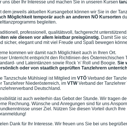
r uns über Ihr Interesse und
machen Sie in unseren Kursen
tanz
t dem jeweils aktuellen Kursangebot können wir Sie in der Tan
ach Möglichkeit temporär auch an anderen NÖ Kursorten
du
lttanzprogramms begleiten.
aditionell, professionell, qualitätsvoll, fachgerecht unterstützen
iten wie diesen vor allem leistbar preisgünstig.
Damit Sie si
d sicher, elegant und mit viel Freude und Spaß bewegen könn
rne kommen wir damit nach Möglichkeit auch in Ihren Ort.
ser Unterricht entspricht den Richtlinien des Österreichischen
andard- und Lateintänzen sowie Rock 'n' Roll und Boogie.
Sie 
rsönlich oder von staatlich geprüften Tanzlehrern unterrich
e Tanzschule Mühlsiegl ist Mitglied im
VTÖ
Verband der Tanzleh
r Tanzlehrer Niederösterreich, im
VTW
Verband der Tanzlehrer
nzlehrerverband Deutschland.
exibilität ist auch weiterhin das Gebot der Stunde. Wir trage
rne Rechnung. Wünsche und Anregungen sind für uns Ansporn, I
undkenntnisse unser Ziel. Nützen Sie diesen Vorteil durch Ihre 
oranmeldung!
elen Dank für Ihr Interesse. Wir freuen uns Sie bei uns begrüße