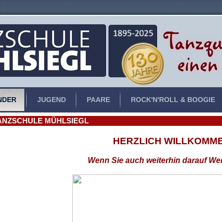
NDER
JUGEND
PAARE
ROCK'N'ROLL & BOOGIE
ANZSCHULE MÜHLSIEGL
HERZLICH WILLKOMM
Wenn Sie auch weiterhin darauf Wert