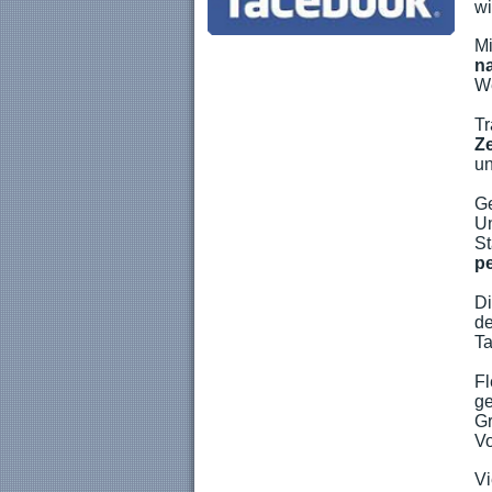
wi
Mi
n
We
Tr
Ze
un
Ge
Un
St
pe
Di
de
Ta
Fl
ge
Gr
V
Vi