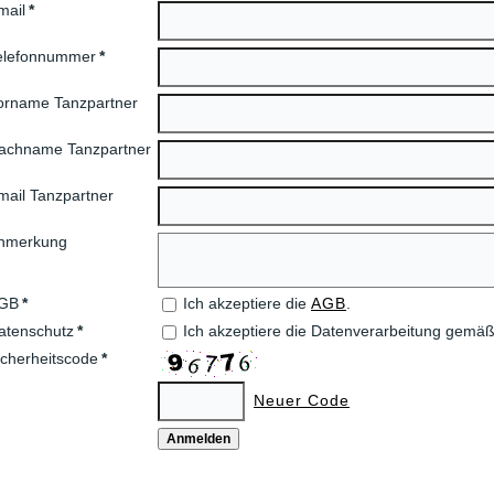
mail
*
elefonnummer
*
orname Tanzpartner
achname Tanzpartner
mail Tanzpartner
nmerkung
GB
*
Ich akzeptiere die
AGB
.
atenschutz
*
Ich akzeptiere die Datenverarbeitung gemä
icherheitscode
*
Neuer Code