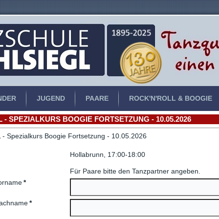
NDER
JUGEND
PAARE
ROCK'N'ROLL & BOOGIE
L - SPEZIALKURS BOOGIE FORTSETZUNG - 10.05.2026
 - Spezialkurs Boogie Fortsetzung - 10.05.2026
Hollabrunn, 17:00-18:00
Für Paare bitte den Tanzpartner angeben.
orname
*
achname
*