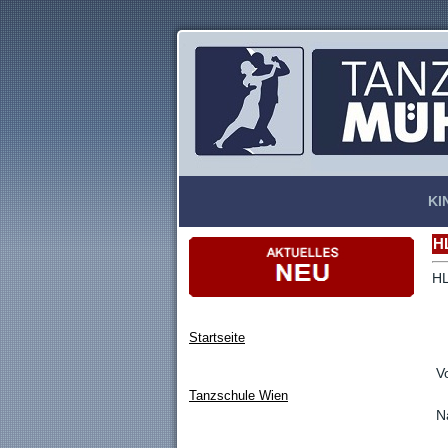
KI
H
HL
Startseite
V
Tanzschule Wien
N