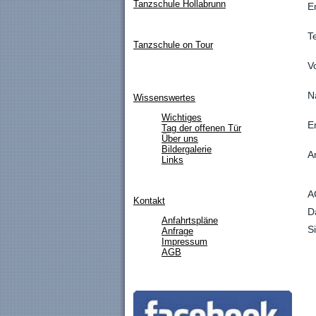
Tanzschule Hollabrunn
E
T
Tanzschule on Tour
V
N
Wissenswertes
Wichtiges
E
Tag der offenen Tür
Über uns
Bildergalerie
A
Links
A
Kontakt
D
Anfahrtspläne
S
Anfrage
Impressum
AGB